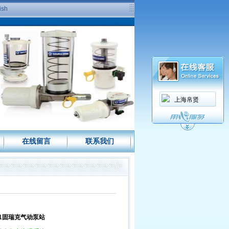
ish
上海帛贤
在线留言
联系我们
61固瑞克气动泵站